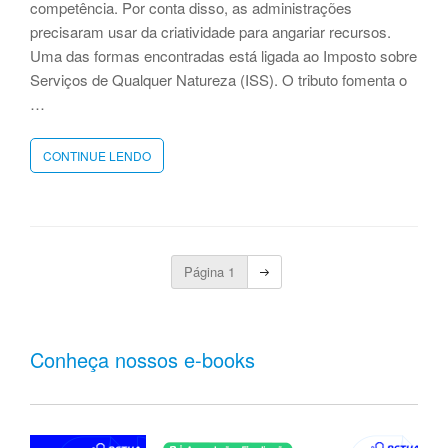
competência. Por conta disso, as administrações
precisaram usar da criatividade para angariar recursos.
Uma das formas encontradas está ligada ao Imposto sobre
Serviços de Qualquer Natureza (ISS). O tributo fomenta o
…
CONTINUE LENDO
“A
IMPORTÂNCIA
DO
ISS
PARA
A
Navegação
ARRECADAÇÃO
Página
1
Próxima
página
MUNICIPAL”
por
posts
Conheça nossos e-books