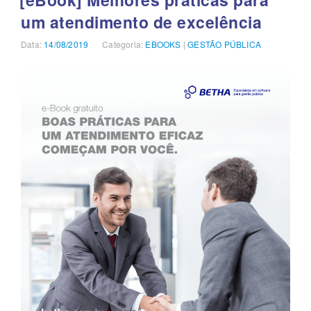
DE
um atendimento de excelência
CONTAS
PÚBLICAS”
Data:
Publicado
14/08/2019
Categoria:
Categorias
EBOOKS
|
GESTÃO PÚBLICA
em