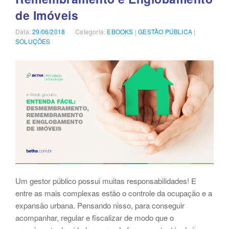
de Imóveis
Data:
Publicado
29/06/2018
Categoria:
Categorias
EBOOKS
|
GESTÃO PÚBLICA
|
SOLUÇÕES
em
Um gestor público possui muitas responsabilidades! E
entre as mais complexas estão o controle da ocupação e a
expansão urbana. Pensando nisso, para conseguir
acompanhar, regular e fiscalizar de modo que o