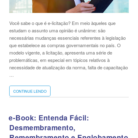
Você sabe o que é e-licitação? Em meio àqueles que
estudam o assunto uma opinião é unânime: são
necessárias mudanças essenciais referentes à legislação
que estabelece as compras governamentais no país. O
modelo vigente, a licitação, apresenta uma série de
problemáticas, em especial em tópicos relativos à
necessidade de atualização da norma, falta de capacitação
…
CONTINUE LENDO
“ENTENDA
O
CONCEITO
DE
E-
e-Book: Entenda Fácil:
LICITAÇÃO”
Desmembramento,
Remembramento e Englobamento