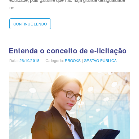
no …
CONTINUE LENDO
“BNCC:
VOCÊ
ESTÁ
PREPARADO
PARA
Entenda o conceito de e-licitação
A
MUDANÇA?”
Data:
Publicado
26/10/2018
Categoria:
Categorias
EBOOKS
|
GESTÃO PÚBLICA
em