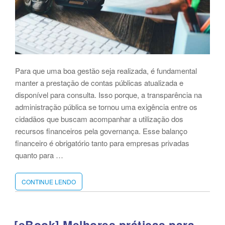
Para que uma boa gestão seja realizada, é fundamental
manter a prestação de contas públicas atualizada e
disponível para consulta. Isso porque, a transparência na
administração pública se tornou uma exigência entre os
cidadãos que buscam acompanhar a utilização dos
recursos financeiros pela governança. Esse balanço
financeiro é obrigatório tanto para empresas privadas
quanto para …
CONTINUE LENDO
“5
ERROS
COMUNS
NA
PRESTAÇÃO
[eBook] Melhores práticas para