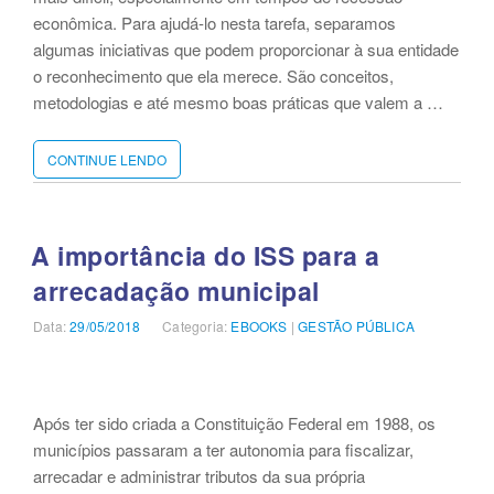
econômica. Para ajudá-lo nesta tarefa, separamos
algumas iniciativas que podem proporcionar à sua entidade
o reconhecimento que ela merece. São conceitos,
metodologias e até mesmo boas práticas que valem a …
CONTINUE LENDO
“E-
BOOK:
DICAS
PARA
UMA
A importância do ISS para a
GESTÃO
arrecadação municipal
MUNICIPAL
EFICAZ
Data:
Publicado
29/05/2018
Categoria:
Categorias
EBOOKS
|
GESTÃO PÚBLICA
E
em
COM
MÉRITOS
RECONHECIDOS”
Após ter sido criada a Constituição Federal em 1988, os
municípios passaram a ter autonomia para fiscalizar,
arrecadar e administrar tributos da sua própria