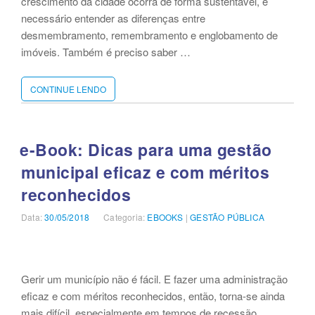
crescimento da cidade ocorra de forma sustentável, é
necessário entender as diferenças entre
desmembramento, remembramento e englobamento de
imóveis. Também é preciso saber …
CONTINUE LENDO
“E-
BOOK:
ENTENDA
FÁCIL:
DESMEMBRAMENTO,
e-Book: Dicas para uma gestão
REMEMBRAMENTO
municipal eficaz e com méritos
E
ENGLOBAMENTO
reconhecidos
DE
IMÓVEIS”
Data:
Publicado
30/05/2018
Categoria:
Categorias
EBOOKS
|
GESTÃO PÚBLICA
em
Gerir um município não é fácil. E fazer uma administração
eficaz e com méritos reconhecidos, então, torna-se ainda
mais difícil, especialmente em tempos de recessão