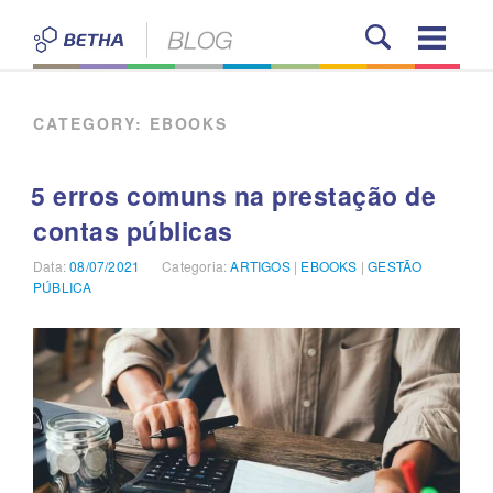
Pular
para
o
BETHA BLOG
conteúdo
CATEGORY:
EBOOKS
5 erros comuns na prestação de
contas públicas
Data:
Publicado
08/07/2021
Categoria:
Categorias
ARTIGOS
|
EBOOKS
|
GESTÃO
PÚBLICA
em