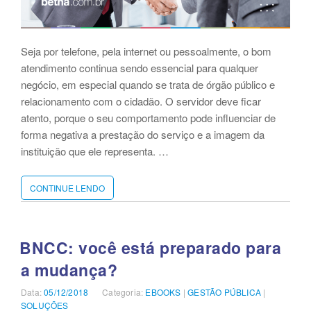
Seja por telefone, pela internet ou pessoalmente, o bom
atendimento continua sendo essencial para qualquer
negócio, em especial quando se trata de órgão público e
relacionamento com o cidadão. O servidor deve ficar
atento, porque o seu comportamento pode influenciar de
forma negativa a prestação do serviço e a imagem da
instituição que ele representa. …
CONTINUE LENDO
“[EBOOK]
MELHORES
PRÁTICAS
PARA
UM
BNCC: você está preparado para
ATENDIMENTO
a mudança?
DE
EXCELÊNCIA”
Data:
Publicado
05/12/2018
Categoria:
Categorias
EBOOKS
|
GESTÃO PÚBLICA
|
SOLUÇÕES
em