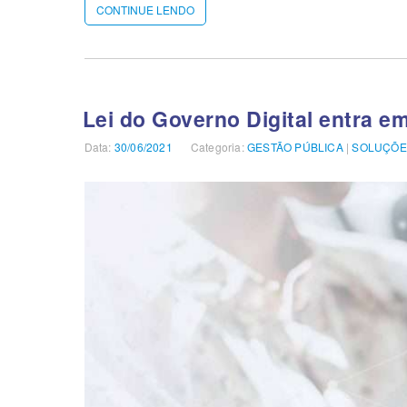
CONTINUE LENDO
“SERVIÇOS
PÚBLICOS
DIGITAIS:
SOLUÇÕES
PARA
O
AUTOSSERVIÇO
Lei do Governo Digital entra em
DOS
CIDADÃOS”
Data:
Publicado
30/06/2021
Categoria:
Categorias
GESTÃO PÚBLICA
|
SOLUÇÕE
em