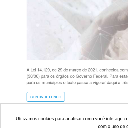
A Lei 14.129, de 29 de março de 2021, conhecida como 
(30/06) para os órgãos do Governo Federal. Para estado
para os municípios o texto passa a vigorar daqui a t
CONTINUE LENDO
“LEI
DO
GOVERNO
DIGITAL
ENTRA
Utilizamos cookies para analisar como você interage c
EM
com o uso de c
VIGOR”