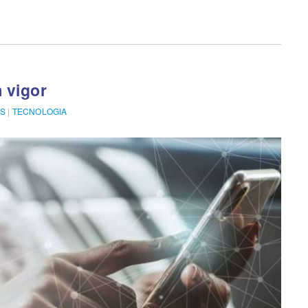
 vigor
S
|
TECNOLOGIA