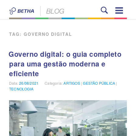
Pular
para
o
BETHA BLOG
conteúdo
TAG:
GOVERNO DIGITAL
Governo digital: o guia completo
para uma gestão moderna e
eficiente
Data:
Publicado
26/08/2021
Categoria:
Categorias
ARTIGOS
|
GESTÃO PÚBLICA
|
TECNOLOGIA
em