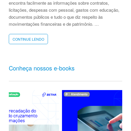
encontra facilmente as informações sobre contratos,
licitações, despesas com pessoal, gastos com educação,
documentos públicos e tudo o que diz respeito às
movimentações financeiras e de patrimônio. …
CONTINUE LENDO
“BRAÇO
DO
TROMBUDO
AMPLIA
TRANSPARÊNCIA
Conheça nossos e-books
DA
GESTÃO
PÚBLICA
COM
SISTEMA
EM
NUVEM”