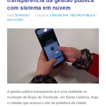
GESTÃO
com sistema em nuvem
MODERNA
E
Data:
Publicado
30/06/2021
Categoria:
Categorias
CASE BETHA
|
GESTÃO PÚBLICA
|
EFICIENTE”
SOLUÇÕES
em
A gestão pública transparente já é uma realidade no
município de Braço do Trombudo, em Santa Catarina. Hoje,
o cidadão que acessa o site da prefeitura da cidade