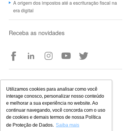
A origem dos impostos até a escrituração fiscal na
era digital
Receba as novidades
Entre em contato
Utilizamos cookies para analisar como você
betha.com.br
interage conosco, personalizar nosso conteúdo
e melhorar a sua experiência no website. Ao
+55 48 3431-0733
continuar navegando, você concorda com o uso
de cookies e demais termos de nossa Política
CONHEÇA NOSSAS SOLUÇÕES
de Proteção de Dados.
Saiba mais