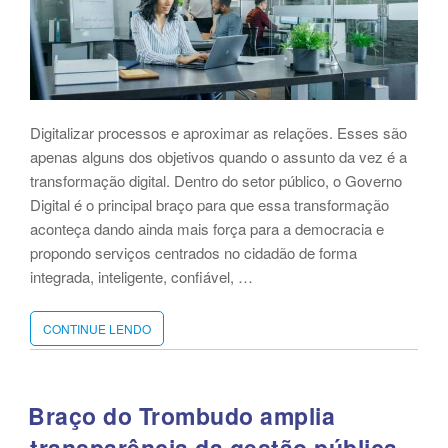
Digitalizar processos e aproximar as relações. Esses são
apenas alguns dos objetivos quando o assunto da vez é a
transformação digital. Dentro do setor público, o Governo
Digital é o principal braço para que essa transformação
aconteça dando ainda mais força para a democracia e
propondo serviços centrados no cidadão de forma
integrada, inteligente, confiável, …
CONTINUE LENDO
“GOVERNO
DIGITAL:
O
GUIA
COMPLETO
Braço do Trombudo amplia
PARA
transparência da gestão pública
UMA