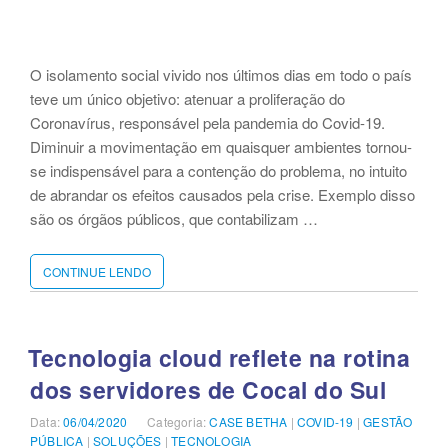
DURANTE
PANDEMIA”
O isolamento social vivido nos últimos dias em todo o país
teve um único objetivo: atenuar a proliferação do
Coronavírus, responsável pela pandemia do Covid-19.
Diminuir a movimentação em quaisquer ambientes tornou-
se indispensável para a contenção do problema, no intuito
de abrandar os efeitos causados pela crise. Exemplo disso
são os órgãos públicos, que contabilizam …
CONTINUE LENDO
“ASSINATURAS‌
‌DIGITAIS‌
‌MINIMIZAM‌
‌RISCOS‌
‌DE‌
Tecnologia cloud reflete na rotina
‌CONTAMINAÇÃO‌
dos servidores de Cocal do Sul
‌EM‌
‌ÉPOCA‌
Data:
Publicado
06/04/2020
Categoria:
Categorias
CASE BETHA
|
COVID-19
|
GESTÃO
‌DE‌
PÚBLICA
em
|
SOLUÇÕES
|
TECNOLOGIA
‌COVID-