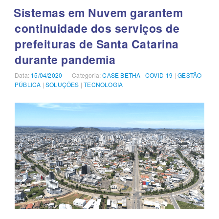
DE
Sistemas em Nuvem garantem
PACIENTES
continuidade dos serviços de
COM
SINTOMAS
prefeituras de Santa Catarina
DE
COVID-
durante pandemia
19”
Data:
Publicado
15/04/2020
Categoria:
Categorias
CASE BETHA
|
COVID-19
|
GESTÃO
PÚBLICA
em
|
SOLUÇÕES
|
TECNOLOGIA