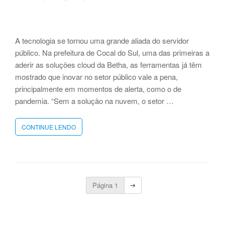
19‌”
A tecnologia se tornou uma grande aliada do servidor
público. Na prefeitura de Cocal do Sul, uma das primeiras a
aderir as soluções cloud da Betha, as ferramentas já têm
mostrado que inovar no setor público vale a pena,
principalmente em momentos de alerta, como o de
pandemia. “Sem a solução na nuvem, o setor …
CONTINUE LENDO
“TECNOLOGIA
CLOUD
REFLETE
NA
ROTINA
DOS
Navegação
SERVIDORES
Página
1
Próxima
página
DE
por
COCAL
posts
DO
SUL “