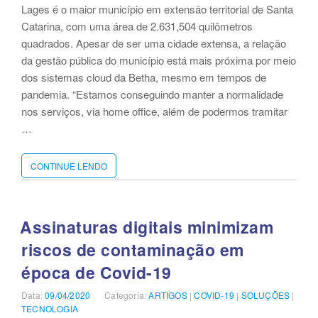
Lages é o maior município em extensão territorial de Santa
Catarina, com uma área de 2.631,504 quilômetros
quadrados. Apesar de ser uma cidade extensa, a relação
da gestão pública do município está mais próxima por meio
dos sistemas cloud da Betha, mesmo em tempos de
pandemia. “Estamos conseguindo manter a normalidade
nos serviços, via home office, além de podermos tramitar
…
CONTINUE LENDO
“SISTEMAS
EM
NUVEM
GARANTEM
CONTINUIDADE
Assinaturas‌ ‌digitais‌ ‌minimizam‌
DOS
‌riscos‌ ‌de‌ ‌contaminação‌ ‌em‌
SERVIÇOS
DE
‌época‌ ‌de‌ ‌Covid-19‌
PREFEITURAS
DE
Data:
Publicado
09/04/2020
Categoria:
Categorias
ARTIGOS
|
COVID-19
|
SOLUÇÕES
|
SANTA
TECNOLOGIA
em
CATARINA