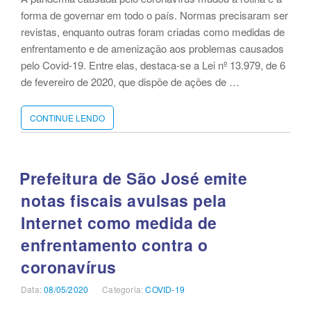
forma de governar em todo o país. Normas precisaram ser
revistas, enquanto outras foram criadas como medidas de
enfrentamento e de amenização aos problemas causados
pelo Covid-19. Entre elas, destaca-se a Lei nº 13.979, de 6
de fevereiro de 2020, que dispõe de ações de …
CONTINUE LENDO
“ATUALIZAÇÕES
AUTOMÁTICAS
OFERECEM
MAIS
TRANSPARÊNCIA
Prefeitura de São José emite
ÀS
notas fiscais avulsas pela
COMPRAS
RELACIONADAS
Internet como medida de
AO
COVID-
enfrentamento contra o
19”
coronavírus
Data:
Publicado
08/05/2020
Categoria:
Categorias
COVID-19
em