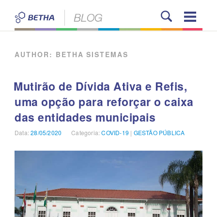
Pular
para
o
BETHA BLOG
conteúdo
AUTHOR:
BETHA SISTEMAS
Mutirão de Dívida Ativa e Refis,
uma opção para reforçar o caixa
das entidades municipais
Data:
Publicado
28/05/2020
Categoria:
Categorias
COVID-19
|
GESTÃO PÚBLICA
em