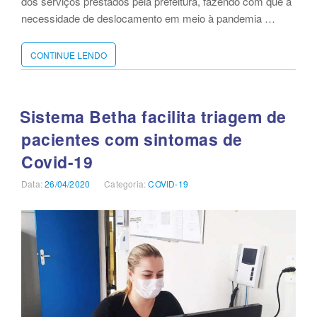
dos serviços prestados pela prefeitura, fazendo com que a
necessidade de deslocamento em meio à pandemia …
CONTINUE LENDO
“PREFEITURA
DE
SÃO
JOSÉ
EMITE
Sistema Betha facilita triagem de
NOTAS
pacientes com sintomas de
FISCAIS
AVULSAS
Covid-19
PELA
INTERNET
Data:
Publicado
26/04/2020
Categoria:
Categorias
COVID-19
COMO
em
MEDIDA
DE
ENFRENTAMENTO
CONTRA
O
CORONAVÍRUS”