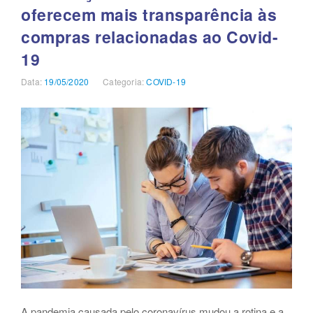
oferecem mais transparência às
UMA
OPÇÃO
compras relacionadas ao Covid-
PARA
REFORÇAR
19
O
CAIXA
Data:
Publicado
19/05/2020
Categoria:
Categorias
COVID-19
DAS
em
ENTIDADES
MUNICIPAIS”
A pandemia causada pelo coronavírus mudou a rotina e a